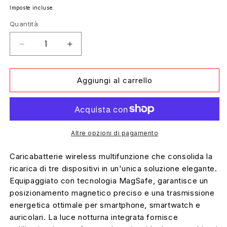
di
Imposte incluse.
listino
Quantità
Diminuisci
Aumenta
quantità
quantità
per
per
Aggiungi al carrello
Base
Base
Ricarica
Ricarica
Wireless
Wireless
Altre opzioni di pagamento
3
3
In
In
Caricabatterie wireless multifunzione che consolida la
1
1
ricarica di tre dispositivi in un'unica soluzione elegante.
Smartphone
Smartphone
Equipaggiato con tecnologia MagSafe, garantisce un
Auricolari
Auricolari
posizionamento magnetico preciso e una trasmissione
energetica ottimale per smartphone, smartwatch e
Smartwatch
Smartwatch
auricolari. La luce notturna integrata fornisce
con
con