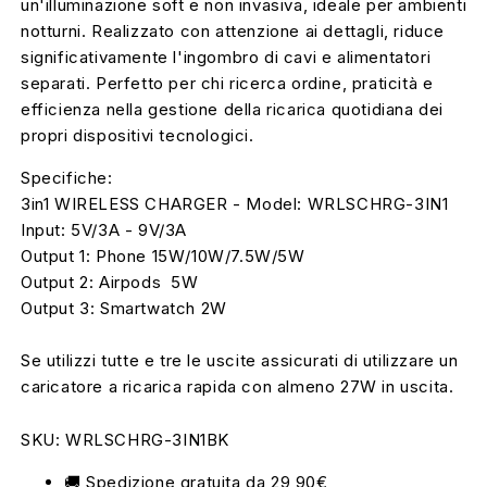
un'illuminazione soft e non invasiva, ideale per ambienti
tecnologia
tecnologia
notturni. Realizzato con attenzione ai dettagli, riduce
Magsafe
Magsafe
significativamente l'ingombro di cavi e alimentatori
separati. Perfetto per chi ricerca ordine, praticità e
efficienza nella gestione della ricarica quotidiana dei
propri dispositivi tecnologici.
Specifiche:
3in1 WIRELESS CHARGER - Model: WRLSCHRG-3IN1
Input: 5V/3A - 9V/3A
Output 1: Phone 15W/10W/7.5W/5W
Output 2: Airpods 5W
Output 3: Smartwatch 2W
Se utilizzi tutte e tre le uscite assicurati di utilizzare un
caricatore a ricarica rapida con almeno 27W in uscita.
SKU:
WRLSCHRG-3IN1BK
🚚 Spedizione gratuita da 29,90€