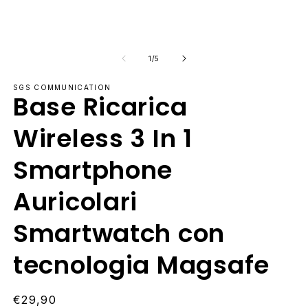
finestra
fi
modale
m
su
1
/
5
SGS COMMUNICATION
Base Ricarica
Wireless 3 In 1
Smartphone
Auricolari
Smartwatch con
tecnologia Magsafe
Prezzo
€29,90