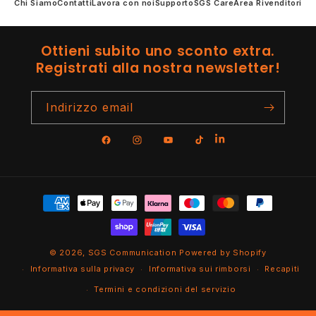
Chi Siamo
Contatti
Lavora con noi
Supporto
SGS Care
Area Rivenditori
Ottieni subito uno sconto extra.
Registrati alla nostra newsletter!
Indirizzo email
Facebook
Instagram
YouTube
TikTok
Metodi
di
pagamento
© 2026,
SGS Communication
Powered by Shopify
Informativa sulla privacy
Informativa sui rimborsi
Recapiti
Termini e condizioni del servizio