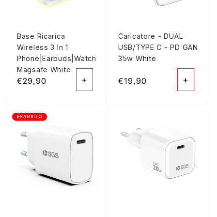
Base Ricarica
Caricatore - DUAL
Wireless 3 In 1
USB/TYPE C - PD GAN
Phone|Earbuds|Watch
35w White
Magsafe White
+
+
Prezzo
€29,90
Prezzo
€19,90
di
di
listino
listino
ESAURITO