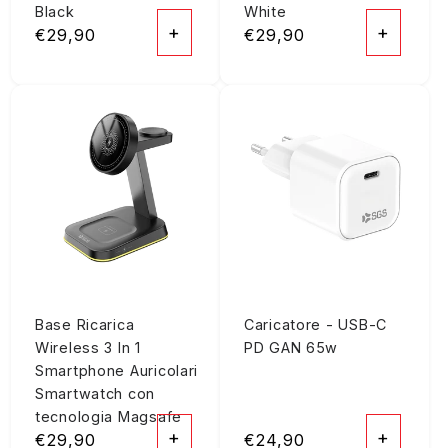
Black
White
+
+
Prezzo
€29,90
Prezzo
€29,90
di
di
listino
listino
Base Ricarica
Caricatore - USB-C
Wireless 3 In 1
PD GAN 65w
Smartphone Auricolari
Smartwatch con
tecnologia Magsafe
+
+
Prezzo
€29,90
Prezzo
€24,90