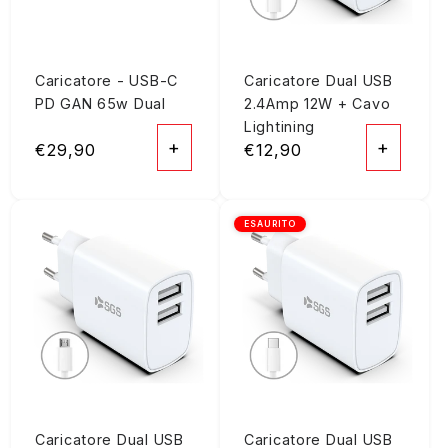
Caricatore - USB-C
Caricatore Dual USB
PD GAN 65w Dual
2.4Amp 12W + Cavo
Lightining
+
+
Prezzo
€29,90
Prezzo
€12,90
di
di
listino
listino
ESAURITO
Caricatore Dual USB
Caricatore Dual USB