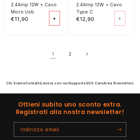
2.4Amp 12W + Cavo
2.4Amp 12W + Cavo
Micro Usb
Type C
+
+
Prezzo
€11,90
Prezzo
€12,90
di
di
listino
listino
1
2
Chi Siamo
Contatti
Lavora con noi
Supporto
SGS Care
Area Rivenditori
Ottieni subito uno sconto extra.
Registrati alla nostra newsletter!
Indirizzo email