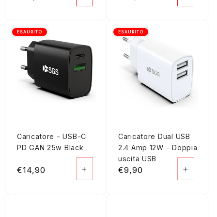
di
di
listino
listino
ESAURITO
ESAURITO
Caricatore - USB-C
Caricatore Dual USB
PD GAN 25w Black
2.4 Amp 12W - Doppia
uscita USB
+
+
Prezzo
€14,90
Prezzo
€9,90
di
di
listino
listino