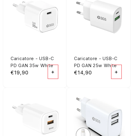
Caricatore - USB-C
Caricatore - USB-C
PD GAN 35w White
PD GAN 25w White
+
+
Prezzo
€19,90
Prezzo
€14,90
di
di
listino
listino