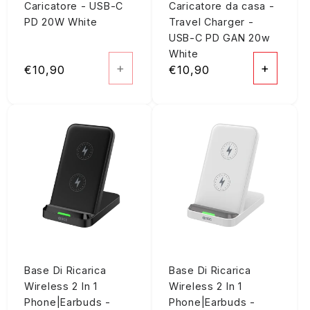
Caricatore - USB-C
Caricatore da casa -
PD 20W White
Travel Charger -
USB-C PD GAN 20w
White
+
+
Prezzo
€10,90
Prezzo
€10,90
di
di
listino
listino
Base Di Ricarica
Base Di Ricarica
Wireless 2 In 1
Wireless 2 In 1
Phone|Earbuds -
Phone|Earbuds -